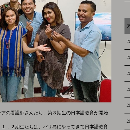
2
2
2
2
2
シアの看護師さんたち、第３期生の日本語教育が開始
2
、１，２期生たちは、バリ島にやってきて日本語教育