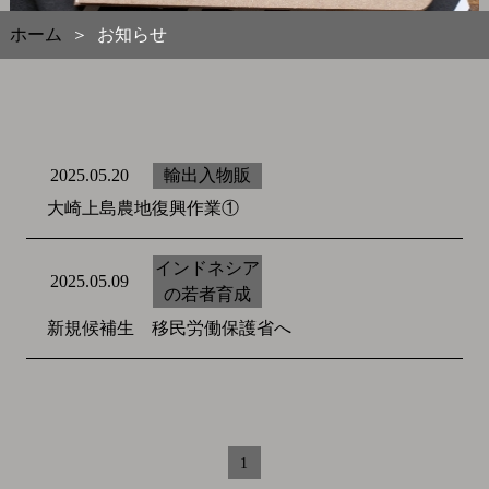
ホーム
お知らせ
＞
輸出入物販
2025.05.20
大崎上島農地復興作業①
インドネシア
2025.05.09
の若者育成
新規候補生 移民労働保護省へ
1