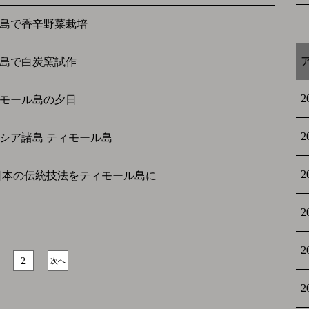
島で香辛野菜栽培
島で白炭窯試作
2
モール島の夕日
2
シア諸島 ティモール島
2
日本の伝統技法をティモール島に
2
2
2
次へ
2