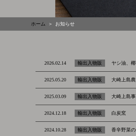
ホーム
お知らせ
＞
ヤシ油、椰
輸出入物販
2026.02.14
大崎上島農
輸出入物販
2025.05.20
大崎上島事
輸出入物販
2025.03.09
白炭窯
輸出入物販
2024.12.18
香辛野菜の
輸出入物販
2024.10.28