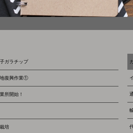
子ガラチップ
地復興作業①
業所開始！
栽培